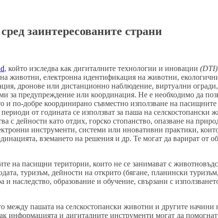
 сред заинтересованите страни
nd
, който изследва как дигиталните технологии и иновации
(DTI)
а животни, електронна идентификация на животни, екологични 
ция, дронове или дистанционно наблюдение, виртуални огради,
еми за предупреждение или координация. Не е необходимо да позн
о и по‑добре координирано съвместно използване на пасищните
и периоди от годината се използват за паша на селскостопански
 с дейности като отдих, горско стопанство, опазване на природ
ктронни инструменти, системи или иновативни практики, които
динацията, вземането на решения и др. Те могат да варират от
ите на пасищни територии, които не се занимават с животновъдс
дата, туризъм, дейности на открито (бягане, планински туризъм, 
ра и наследство, образование и обучение, свързани с използване
то между пашата на селскостопански животни и другите начини 
 как информацията и дигиталните инструменти могат да помогнат