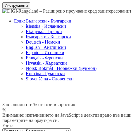
Инструменти
Език: Български - Български
íslenska - Исландски
Ελληνικά - Гръцки
Български - Български
Deutsch - Немски
English - Английски
Español - Испански
Français - Френски
Hrvatski - Хърватски
Norsk Bokmål - Норвежки (Букмол)
Româna - Румънски
Slovenščina - Словенски
Завършили сте % от този въпросник
%
Внимание: изпълнението на JavaScript е деактивирано във вашия
параметрите на браузъра си.
Език: