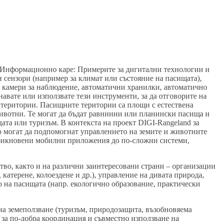
Информационно каре: Примерите за дигитални технологии и
сензори (например за климат или състояние на пасищата),
 камери за наблюдение, автоматични хранилки, автоматично
авате или използвате тези инструменти, за да отговорите на
 територии. Пасищните територии са площи с естествена
 животни. Те могат да бъдат равнинни или планински пасища и
ата или туризъм. В контекста на проект DIGI‑Rangeland за
 могат да подпомогнат управлението на земите и животните
 обикновени мобилни приложения до по‑сложни системи,
тво, както и на различни заинтересовани страни – организации
катерене, колоездене и др.), управление на дивата природа,
то на пасищата (напр. екологично образование, практически
на земеползване (туризъм, природозащита, възобновяема
 за по-добра координация и съвместно използване на