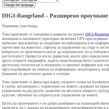
Change the language
DIGI-Rangeland – Разширено проучване
Уважаеми участници,
Това проучване се извършва в рамките на проект
DIGI-Rangela
иновации в пасищните територии включват GPS проследяване н
мобилни приложения за споделяне на наблюдения или информа
претегляне на животни, софтуер за управление на стада и сист
въпросите от проучването.
могат да подпомогнат по‑устойчивот
растителност (тревиста и/или дървесна), които през определен
други открити ландшафти, където животновъдството съжителства
дигитални технологии и иновации се приемат цифрови или еле
чрез подобряване на обмена на информация, мониторинга, коор
базирани на дигитални данни и сензори.
Това проучване се фокусира върху гледните точки на ползвател
и групи, ангажирани с управление на земите, опазване на приро
управление на ресурсите, развитие на местната общност, култу
курсове, обучение на открито) или управление на земите.
Целта на проучването е по-добро разбиране на взаимодействие
енергия и др.), оценка на възприеманите предизвикателства и